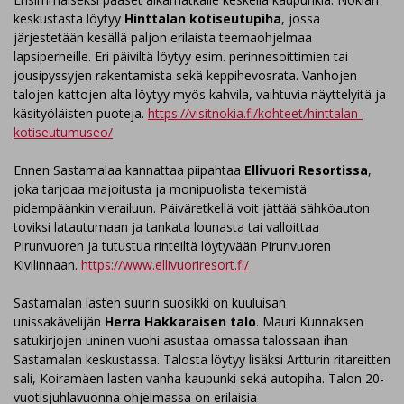
keskustasta löytyy
Hinttalan kotiseutupiha
, jossa
järjestetään kesällä paljon erilaista teemaohjelmaa
lapsiperheille. Eri päiviltä löytyy esim. perinnesoittimien tai
jousipyssyjen rakentamista sekä keppihevosrata. Vanhojen
talojen kattojen alta löytyy myös kahvila, vaihtuvia näyttelyitä ja
käsityöläisten puoteja.
https://visitnokia.fi/kohteet/hinttalan-
kotiseutumuseo/
Ennen Sastamalaa kannattaa piipahtaa
Ellivuori Resortissa
,
joka tarjoaa majoitusta ja monipuolista tekemistä
pidempäänkin vierailuun. Päiväretkellä voit jättää sähköauton
toviksi latautumaan ja tankata lounasta tai valloittaa
Pirunvuoren ja tutustua rinteiltä löytyvään Pirunvuoren
Kivilinnaan.
https://www.ellivuoriresort.fi/
Sastamalan lasten suurin suosikki on kuuluisan
unissakävelijän
Herra Hakkaraisen talo
. Mauri Kunnaksen
satukirjojen uninen vuohi asustaa omassa talossaan ihan
Sastamalan keskustassa. Talosta löytyy lisäksi Artturin ritareitten
sali, Koiramäen lasten vanha kaupunki sekä autopiha. Talon 20-
vuotisjuhlavuonna ohjelmassa on erilaisia