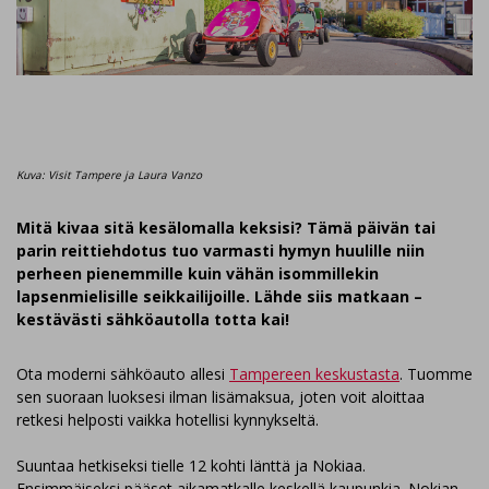
Kuva: Visit Tampere ja Laura Vanzo
Mitä kivaa sitä kesälomalla keksisi? Tämä päivän tai
parin reittiehdotus tuo varmasti hymyn huulille niin
perheen pienemmille kuin vähän isommillekin
lapsenmielisille seikkailijoille. Lähde siis matkaan –
kestävästi sähköautolla totta kai!
Ota moderni sähköauto allesi
Tampereen keskustasta
. Tuomme
sen suoraan luoksesi ilman lisämaksua, joten voit aloittaa
retkesi helposti vaikka hotellisi kynnykseltä.
Suuntaa hetkiseksi tielle 12 kohti länttä ja Nokiaa.
Ensimmäiseksi pääset aikamatkalle keskellä kaupunkia. Nokian