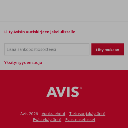
Liity Avisin uutiskirjeen jakelulistalle
Liity mukaan
Yksityisyydensuoja
Avis 2026
Vuokraehdot
Tietosuojakäytäntö
Evästekäytäntö
Evästeasetukset