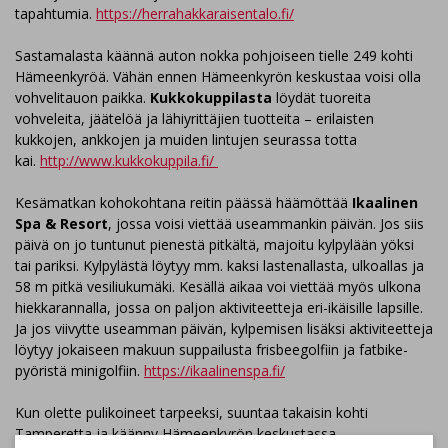
tapahtumia.
https://herrahakkaraisentalo.fi/
Sastamalasta käännä auton nokka pohjoiseen tielle 249 kohti
Hämeenkyröä. Vähän ennen Hämeenkyrön keskustaa voisi olla
vohvelitauon paikka.
Kukkokuppilasta
löydät tuoreita
vohveleita, jäätelöä ja lähiyrittäjien tuotteita – erilaisten
kukkojen, ankkojen ja muiden lintujen seurassa totta
kai.
http://www.kukkokuppila.fi/
Kesämatkan kohokohtana reitin päässä häämöttää
Ikaalinen
Spa & Resort
, jossa voisi viettää useammankin päivän. Jos siis
päivä on jo tuntunut pienestä pitkältä, majoitu kylpylään yöksi
tai pariksi. Kylpylästä löytyy mm. kaksi lastenallasta, ulkoallas ja
58 m pitkä vesiliukumäki. Kesällä aikaa voi viettää myös ulkona
hiekkarannalla, jossa on paljon aktiviteetteja eri-ikäisille lapsille.
Ja jos viivytte useamman päivän, kylpemisen lisäksi aktiviteetteja
löytyy jokaiseen makuun suppailusta frisbeegolfiin ja fatbike-
pyöristä minigolfiin.
https://ikaalinenspa.fi/
Kun olette pulikoineet tarpeeksi, suuntaa takaisin kohti
Tamperetta ja käänny Hämeenkyrön keskustassa