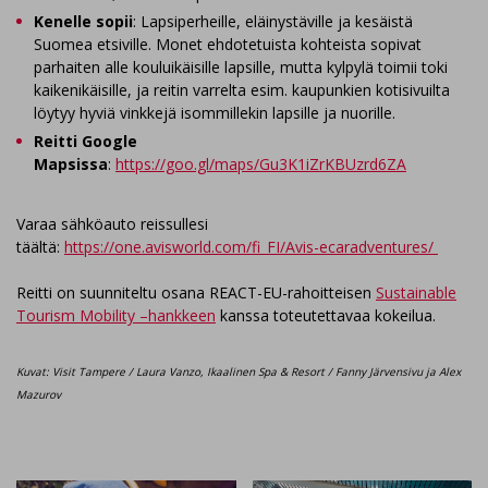
Kenelle sopii
: Lapsiperheille, eläinystäville ja kesäistä
Suomea etsiville. Monet ehdotetuista kohteista sopivat
parhaiten alle kouluikäisille lapsille, mutta kylpylä toimii toki
kaikenikäisille, ja reitin varrelta esim. kaupunkien kotisivuilta
löytyy hyviä vinkkejä isommillekin lapsille ja nuorille.
Reitti Google
Mapsissa
:
https://goo.gl/maps/Gu3K1iZrKBUzrd6ZA
Varaa sähköauto reissullesi
täältä:
https://one.avisworld.com/fi_FI/Avis-ecaradventures/​
​Reitti on suunniteltu osana REACT-EU-rahoitteisen
Sustainable
Tourism Mobility –hankkeen
kanssa toteutettavaa kokeilua.
Kuvat: Visit Tampere / Laura Vanzo, Ikaalinen Spa & Resort / Fanny Järvensivu ja Alex
Mazurov