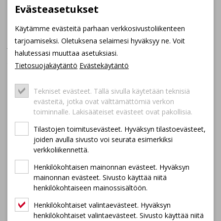
maisematienäkin tunnetulle 2623-tielle. Mahnalan kylässä voit
Evästeasetukset
käydä ostamassa tai poimimassa välipalamarjat
Yrjölän
marjatilalta
http://www.yrjolanmarjatila.fi/
.
Käytämme evästeitä parhaan verkkosivustoliikenteen
tarjoamiseksi. Oletuksena selaimesi hyväksyy ne. Voit
Jatka kohti Sasin kylää ja edelleen Ylä-Pinsiön vireään
halutessasi muuttaa asetuksiasi.
pikkukylään. Sasintien varrella on hauska ympäristötaideteos
Yltä ja alta
, jota voi tutkailla konkreettisesti sen valleilla
Tietosuojakäytäntö
Evästekäytäntö
kiipeilemällä ja tunneleissa
kurkistelemalla.
https://www.visitylojarvi.fi/maataideteos-ylta-ja-
Tekniset evästeet. Tällä sivulla käytetään teknisiä
alta-up/
evästeitä, jotka ovat välttämättömiä verkon
toiminnalle. Lakisääteiset evästeet ovat pakollisia.
Tämän jälkeen onkin aika palata jälleen tielle E12 ja suunnata
kohti Tamperetta.
Tilastojen toimitusevästeet. Hyväksyn tilastoevästeet,
joiden avulla sivusto voi seurata esimerkiksi
verkkoliikennettä.
Henkilökohtaisen mainonnan evästeet. Hyväksyn
mainonnan evästeet. Sivusto käyttää niitä
henkilökohtaiseen mainossisältöön.
Henkilökohtaiset valintaevästeet. Hyväksyn
henkilökohtaiset valintaevästeet. Sivusto käyttää niitä